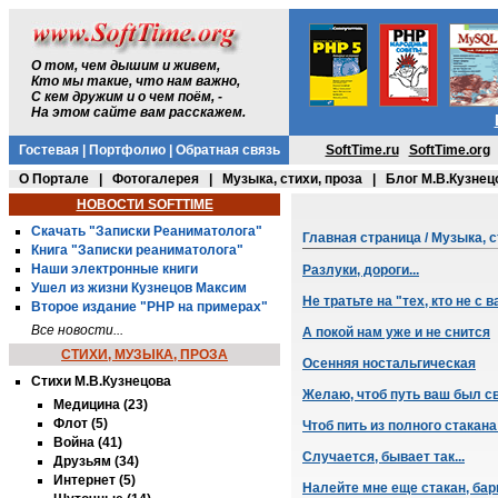
О том, чем дышим и живем,
Кто мы такие, что нам важно,
С кем дружим и о чем поём, -
На этом сайте вам расскажем.
Гостевая
|
Портфолио
|
Обратная связь
SoftTime.ru
SoftTime.org
О Портале
|
Фотогалерея
|
Музыка, стихи, проза
|
Блог М.В.Кузнец
НОВОСТИ SOFTTIME
Скачать "Записки Реаниматолога"
Главная страница
/
Музыка, с
Книга "Записки реаниматолога"
Наши электронные книги
Разлуки, дороги...
Ушел из жизни Кузнецов Максим
Не тратьте на "тех, кто не с
Второе издание "PHP на примерах"
Все новости...
А покой нам уже и не снится
СТИХИ, МУЗЫКА, ПРОЗА
Осенняя ностальгическая
Стихи М.В.Кузнецова
Желаю, чтоб путь ваш был с
Медицина (23)
Флот (5)
Чтоб пить из полного стакана
Война (41)
Случается, бывает так...
Друзьям (34)
Интернет (5)
Налейте мне еще стакан, барм