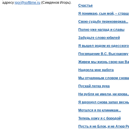
адресу
igor@softtime.ru
(Симдянов Игорь).
Счастье
Я понимаю, сын мой, – стра
Свою судьбу перековеркав...
Полно уже наград и славы
Забудьте слово юбилей
Я вышел родом из одесского
Посвящение В.С. Высоцкому
Живем мы жизнь свою как Ва
Надоела мне работа
Мы отчаянным словом снова
Пускай легка рука
Ни рубля не имели, ни крова..
Я вдохнул снова запах весн
Мотался я по клиникам...
Теперь хожу я с бородой
Пусть я не Блок, и не Атюр Ре