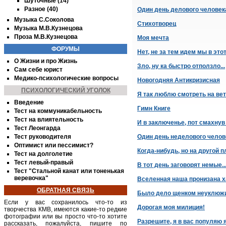
Шуточные (14)
Разное (40)
Один день делового человека
Музыка С.Соколова
Стихотворец
Музыка М.В.Кузнецова
Проза М.В.Кузнецова
Моя мечта
ФОРУМЫ
Нет, не за тем идем мы в этот
О Жизни и про Жизнь
Зло, ну ка быстро отползло...
Сам себе юрист
Медико-психологические вопросы
Новогодняя Антикризисная
ПСИХОЛОГИЧЕСКИЙ УГОЛОК
Я так люблю смотреть на вет
Введение
Гимн Книге
Тест на коммуникабельность
Тест на влиятельность
И в заключенье, пот смахнув
Тест Леонгарда
Тест руководителя
Один день неделового челов
Оптимист или пессимист?
Когда-нибудь, но на другой пл
Тест на долголетие
Тест левый-правый
В тот день заговорят немые..
Тест "Стальной канат или тоненькая
веревочка"
Вселенная наша пронизана 
ОБРАТНАЯ СВЯЗЬ
Было дело щенком неуклюж
Если у вас сохранилось что-то из
Дорогая моя милиция!
творчества
КМВ
, имеются какие-то редкие
фотографии или вы просто что-то хотите
Разрешите, я в вас популяю 
рассказать, пожалуйста, пишите по