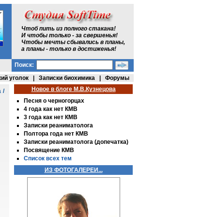
Чтоб пить из полного стакана!
И чтобы только - за свершенья!
Чтобы мечты сбывались в планы,
а планы - только в достиженья!
Поиск:
ий уголок
|
Записки биохимика
|
Форумы
Новое в блоге М.В.Кузнецова
а
/
Песня о черногорцах
4 года как нет КМВ
3 года как нет КМВ
Записки реаниматолога
Полтора года нет КМВ
Записки реаниматолога (допечатка)
Посвящение КМВ
Список всех тем
ИЗ ФОТОГАЛЕРЕИ...