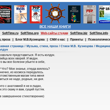
ВСЕ НАШИ КНИГИ
SoftTime.ru
SoftTime.org
Web-сайты студии
SoftTime.biz
SoftTime.info
, проза
|
Блог М.В.Кузнецова
|
СМИ о нас
|
Проекты
|
Психологическ
лавная страница
/
Музыка, стихи, проза
/
Стихи М.В. Кузнецова
/
Медицин
олдун
озвольте представиться. Я есть колдун.
ийца всех хворей. И ведун.
о вы все болезни убьете в себе,
? Что? Мое знанье, откуда взялось?
онечно, из космоса передалось.
отомственным магам типа меня
иться не надо, родные, ни дня.
что с анатомией я не в ладах,
к это скажу я вам, сущий пустяк.
не завершенное стихотворение)