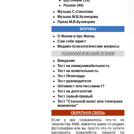
Шуточные (14)
Разное (40)
Музыка С.Соколова
Музыка М.В.Кузнецова
Проза М.В.Кузнецова
ФОРУМЫ
О Жизни и про Жизнь
Сам себе юрист
Медико-психологические вопросы
ПСИХОЛОГИЧЕСКИЙ УГОЛОК
Введение
Тест на коммуникабельность
Тест на влиятельность
Тест Леонгарда
Тест руководителя
Оптимист или пессимист?
Тест на долголетие
Тест левый-правый
Тест "Стальной канат или тоненькая
веревочка"
ОБРАТНАЯ СВЯЗЬ
Если у вас сохранилось что-то из
творчества
КМВ
, имеются какие-то редкие
фотографии или вы просто что-то хотите
рассказать, пожалуйста, пишите по