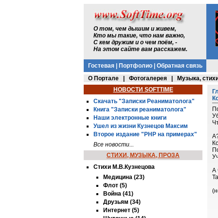
О том, чем дышим и живем,
Кто мы такие, что нам важно,
С кем дружим и о чем поём, -
На этом сайте вам расскажем.
Гостевая
|
Портфолио
|
Обратная связь
О Портале
|
Фотогалерея
|
Музыка, стихи
НОВОСТИ SOFTTIME
Г
К
Скачать "Записки Реаниматолога"
П
Книга "Записки реаниматолога"
Уб
Наши электронные книги
Чт
Ушел из жизни Кузнецов Максим
Второе издание "PHP на примерах"
А
К
Все новости...
П
СТИХИ, МУЗЫКА, ПРОЗА
Уч
Стихи М.В.Кузнецова
А 
Медицина (23)
Та
Флот (5)
(
Война (41)
Друзьям (34)
Интернет (5)