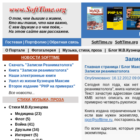
О том, чем дышим и живем,
Кто мы такие, что нам важно,
С кем дружим и о чем поём, -
На этом сайте вам расскажем.
Гостевая
|
Портфолио
|
Обратная связь
SoftTime.ru
SoftTime.org
О Портале
|
Фотогалерея
|
Музыка, стихи, проза
|
Блог М.В.Кузнец
НОВОСТИ SOFTTIME
Запи
Скачать "Записки Реаниматолога"
Главная страница
/
Блог Мак
Книга "Записки реаниматолога"
Записки реаниматолога
Наши электронные книги
Опубликовано: 16.12.2012 09:0
Ушел из жизни Кузнецов Максим
Сегодня пол года, как нет
Второе издание "PHP на примерах"
реаниматолога", книга написа
Все новости...
Текст зачастую адресован са
КМВ хотел описать их подр
СТИХИ, МУЗЫКА, ПРОЗА
примерно четверть рукописи
Стихи М.В.Кузнецова
Книга издана ограниченным ти
Медицина (23)
если вам нужен экземпляр
Флот (5)
igor@softtime.ru
, постараюсь в
Война (41)
По всем адресам, которые уж
Друзьям (34)
экземпляры.
Интернет (5)