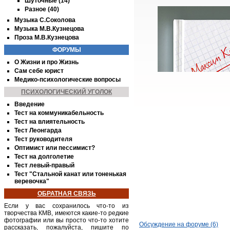
Шуточные (14)
Разное (40)
Музыка С.Соколова
Музыка М.В.Кузнецова
Проза М.В.Кузнецова
ФОРУМЫ
О Жизни и про Жизнь
Сам себе юрист
Медико-психологические вопросы
ПСИХОЛОГИЧЕСКИЙ УГОЛОК
Введение
Тест на коммуникабельность
Тест на влиятельность
Тест Леонгарда
Тест руководителя
Оптимист или пессимист?
Тест на долголетие
Тест левый-правый
Тест "Стальной канат или тоненькая
веревочка"
ОБРАТНАЯ СВЯЗЬ
Если у вас сохранилось что-то из
творчества
КМВ
, имеются какие-то редкие
фотографии или вы просто что-то хотите
Обсуждение на форуме (6)
рассказать, пожалуйста, пишите по