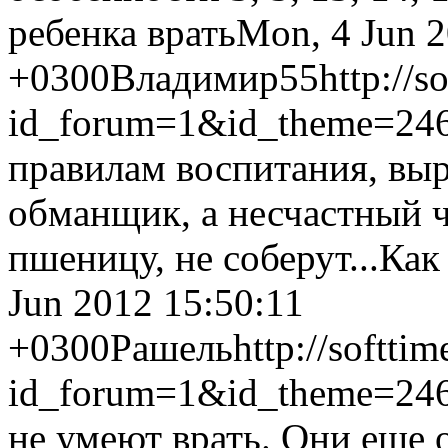
ребенка врать
Mon, 4 Jun 2
+0300
Владимир55
http://s
id_forum=1&id_theme=24
правилам воспитания, выра
обманщик, а несчастный че
пшеницу, не соберут...
Как
Jun 2012 15:50:11
+0300
Рашель
http://softti
id_forum=1&id_theme=24
не умеют врать. Они еще 