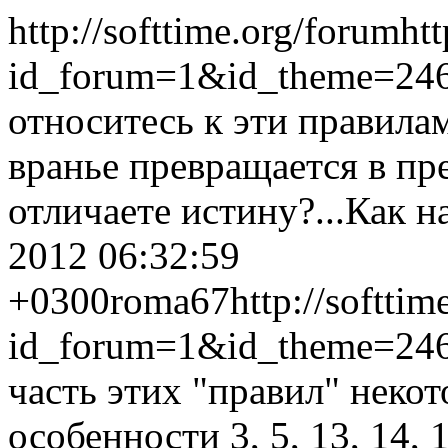
http://softtime.org/forum
htt
id_forum=1&id_theme=24
относитесь к эти правилам
вранье превращается в пр
отличаете истину?...
Как н
2012 06:32:59
+0300
roma67
http://softti
id_forum=1&id_theme=24
часть этих "правил" неко
особенности 3, 5, 13, 14, 1