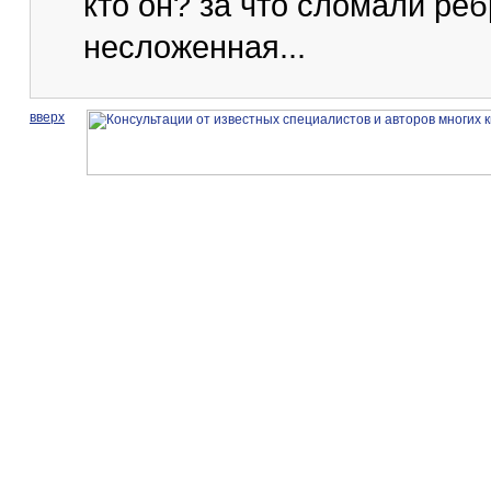
кто он? за что сломали реб
несложенная...
вверх