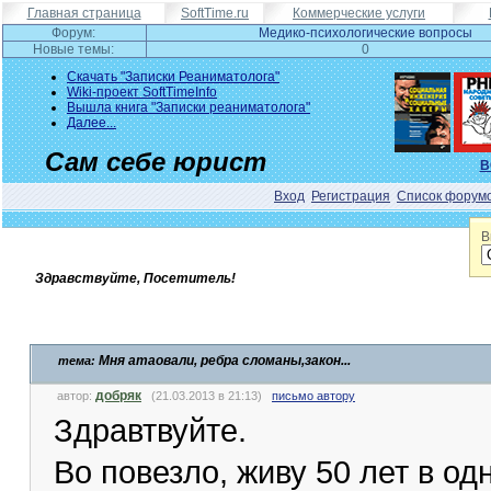
Главная страница
SoftTime.ru
Коммерческие услуги
Форум:
Медико-психологические вопросы
Новые темы:
0
Скачать "Записки Реаниматолога"
Wiki-проект SoftTimeInfo
Вышла книга "Записки реаниматолога"
Далее...
Сам себе юрист
В
Вход
Регистрация
Список форум
В
Здравствуйте, Посетитель!
Мня атаовали, ребра сломаны,закон...
тема:
добряк
автор:
(21.03.2013 в 21:13)
письмо автору
Здравтвуйте.
Во повезло, живу 50 лет в од