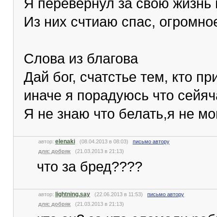
Я перевернул за свою жизнь
Из них счтиаю спас, огромно
Слова из благова
Дай бог, счатстье тем, кто пр
иначе я порадуюсь что сейяча
Я не знаю что белать,я не мо
elenaki
автор:
(08.04.2013 в 08:03)
письмо автору
для: добряк
(21.03.2013 в 21:13)
что за бред????
lightning.say
автор:
(22.06.2013 в 11:53)
письмо автору
для: добряк
(21.03.2013 в 21:13)