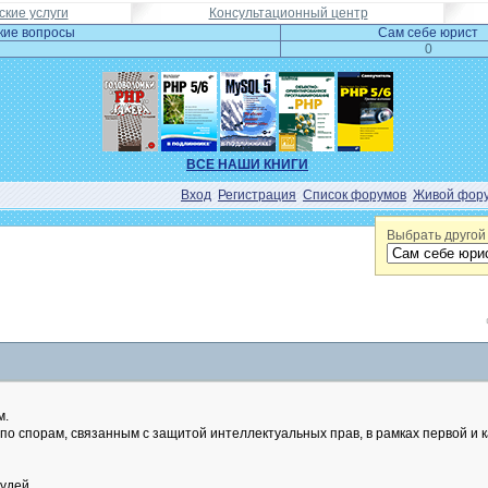
кие услуги
Консультационный центр
кие вопросы
Сам себе юрист
0
ВСЕ НАШИ КНИГИ
Вход
Регистрация
Список форумов
Живой фор
Выбрать другой
м.
о спорам, связанным с защитой интеллектуальных прав, в рамках первой и 
удей.