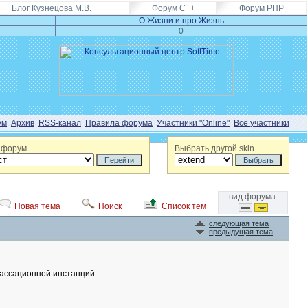
Блог Кузнецова М.В.
Форум C++
Форум PHP
О Жизни и про Жизнь
0
ум
Архив
RSS-канал
Правила форума
Участники "Online"
Все участники
 форум
Выбрать другой skin
вид форума:
Новая тема
Поиск
Список тем
следующая тема
предыдущая тема
кассационной инстанций.