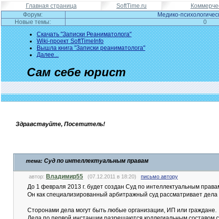
Главная страница
SoftTime.ru
Коммерчес
Форум:
Медико-психологичес
Новые темы:
0
Скачать "Записки Реаниматолога"
Wiki-проект SoftTimeInfo
Вышла книга "Записки реаниматолога"
Далее...
Сам себе юрист
Здравствуйте, Посетитель!
Суд по интеллектуальным правам
тема:
Владимир55
автор:
(07.12.2011 в 18:20)
письмо автору
До 1 февраля 2013 г. будет создан Суд по интеллектуальным права
Он как специализированный арбитражный суд рассматривает дела п
Сторонами дела могут быть любые организации, ИП или граждане.
Дела по первой инстанции разрешаются коллегиальным составом с